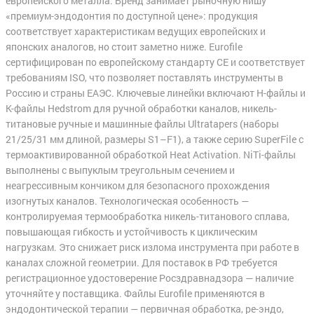
европейского металла. Бренд занимает рыночную нишу
«премиум-эндодонтия по доступной цене»: продукция
соответствует характеристикам ведущих европейских и
японских аналогов, но стоит заметно ниже. Eurofile
сертифицирован по европейскому стандарту CE и соответствует
требованиям ISO, что позволяет поставлять инструменты в
Россию и страны ЕАЭС. Ключевые линейки включают H-файлы и
K-файлы Hedstrom для ручной обработки каналов, никель-
титановые ручные и машинные файлы Ultratapers (наборы
21/25/31 мм длиной, размеры S1–F1), а также серию SuperFile с
термоактивированной обработкой Heat Activation. NiTi-файлы
выполнены с выпуклым треугольным сечением и
неагрессивным кончиком для безопасного прохождения
изогнутых каналов. Технологическая особенность —
контролируемая термообработка никель-титанового сплава,
повышающая гибкость и устойчивость к циклическим
нагрузкам. Это снижает риск излома инструмента при работе в
каналах сложной геометрии. Для поставок в РФ требуется
регистрационное удостоверение Росздравнадзора — наличие
уточняйте у поставщика. Файлы Eurofile применяются в
эндодонтической терапии — первичная обработка, ре-эндо,