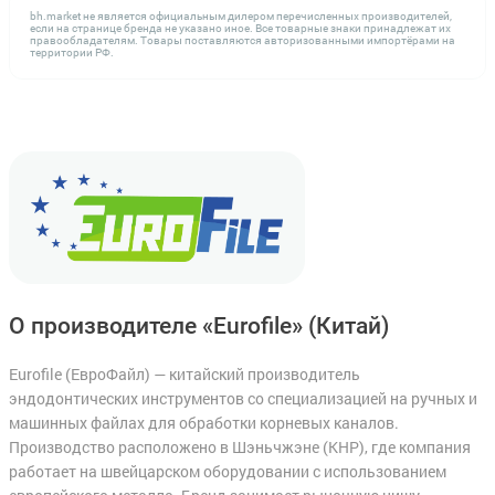
bh.market не является официальным дилером перечисленных производителей,
если на странице бренда не указано иное. Все товарные знаки принадлежат их
правообладателям. Товары поставляются авторизованными импортёрами на
территории РФ.
О производителе «Eurofile»
(Китай)
Eurofile (ЕвроФайл) — китайский производитель
эндодонтических инструментов со специализацией на ручных и
машинных файлах для обработки корневых каналов.
Производство расположено в Шэньчжэне (КНР), где компания
работает на швейцарском оборудовании с использованием