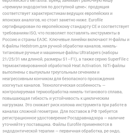
европейского металла. Бренд занимает рыночную нишу
«премиум-эндодонтия по доступной цене»: продукция
соответствует характеристикам ведущих европейских и
японских аналогов, но стоит заметно ниже. Eurofile
сертифицирован по европейскому стандарту CE и соответствует
требованиям ISO, что позволяет поставлять инструменты в
Россию и страны ЕАЭС. Ключевые линейки включают H-файлы и
K-файлы Hedstrom для ручной обработки каналов, никель-
титановые ручные и машинные файлы Ultratapers (наборы
21/25/31 мм длиной, размеры S1–F1), а также серию SuperFile с
термоактивированной обработкой Heat Activation. NiTi-файлы
выполнены с выпуклым треугольным сечением и
неагрессивным кончиком для безопасного прохождения
изогнутых каналов. Технологическая особенность —
контролируемая термообработка никель-титанового сплава,
повышающая гибкость и устойчивость к циклическим
нагрузкам. Это снижает риск излома инструмента при работе в
каналах сложной геометрии. Для поставок в РФ требуется
регистрационное удостоверение Росздравнадзора — наличие
уточняйте у поставщика. Файлы Eurofile применяются в
эндодонтической терапии — первичная обработка, ре-эндо,