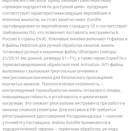
европейского металла. Бренд занимает рыночную нишу
«премиум-эндодонтия по доступной цене»: продукция
соответствует характеристикам ведущих европейских и
японских аналогов, но стоит заметно ниже. Eurofile
сертифицирован по европейскому стандарту CE и соответствует
требованиям ISO, что позволяет поставлять инструменты в
Россию и страны ЕАЭС. Ключевые линейки включают H-файлы и
K-файлы Hedstrom для ручной обработки каналов, никель-
титановые ручные и машинные файлы Ultratapers (наборы
21/25/31 мм длиной, размеры S1–F1), а также серию SuperFile с
термоактивированной обработкой Heat Activation. NiTi-файлы
выполнены с выпуклым треугольным сечением и
неагрессивным кончиком для безопасного прохождения
изогнутых каналов. Технологическая особенность —
контролируемая термообработка никель-титанового сплава,
повышающая гибкость и устойчивость к циклическим
нагрузкам. Это снижает риск излома инструмента при работе в
каналах сложной геометрии. Для поставок в РФ требуется
регистрационное удостоверение Росздравнадзора — наличие
уточняйте у поставщика. Файлы Eurofile применяются в
эндодонтической терапии — первичная обработка, ре-эндо,