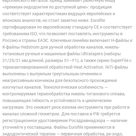
европейского металла. Бренд занимает рыночную нишу
«премиум-эндодонтия по доступной цене»: продукция
соответствует характеристикам ведущих европейских и
японских аналогов, но стоит заметно ниже. Eurofile
сертифицирован по европейскому стандарту CE и соответствует
требованиям ISO, что позволяет поставлять инструменты в
Россию и страны ЕАЭС. Ключевые линейки включают H-файлы и
K-файлы Hedstrom для ручной обработки каналов, никель-
титановые ручные и машинные файлы Ultratapers (наборы
21/25/31 мм длиной, размеры S1–F1), а также серию SuperFile с
термоактивированной обработкой Heat Activation. NiTi-файлы
выполнены с выпуклым треугольным сечением и
неагрессивным кончиком для безопасного прохождения
изогнутых каналов. Технологическая особенность —
контролируемая термообработка никель-титанового сплава,
повышающая гибкость и устойчивость к циклическим
нагрузкам. Это снижает риск излома инструмента при работе в
каналах сложной геометрии. Для поставок в РФ требуется
регистрационное удостоверение Росздравнадзора — наличие
уточняйте у поставщика. Файлы Eurofile применяются в
эндодонтической терапии — первичная обработка, ре-эндо,