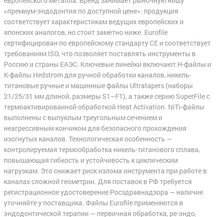
европейского металла. Бренд занимает рыночную нишу
«премиум-эндодонтия по доступной цене»: продукция
соответствует характеристикам ведущих европейских и
японских аналогов, но стоит заметно ниже. Eurofile
сертифицирован по европейскому стандарту CE и соответствует
требованиям ISO, что позволяет поставлять инструменты в
Россию и страны ЕАЭС. Ключевые линейки включают H-файлы и
K-файлы Hedstrom для ручной обработки каналов, никель-
титановые ручные и машинные файлы Ultratapers (наборы
21/25/31 мм длиной, размеры S1–F1), а также серию SuperFile с
термоактивированной обработкой Heat Activation. NiTi-файлы
выполнены с выпуклым треугольным сечением и
неагрессивным кончиком для безопасного прохождения
изогнутых каналов. Технологическая особенность —
контролируемая термообработка никель-титанового сплава,
повышающая гибкость и устойчивость к циклическим
нагрузкам. Это снижает риск излома инструмента при работе в
каналах сложной геометрии. Для поставок в РФ требуется
регистрационное удостоверение Росздравнадзора — наличие
уточняйте у поставщика. Файлы Eurofile применяются в
эндодонтической терапии — первичная обработка, ре-эндо,