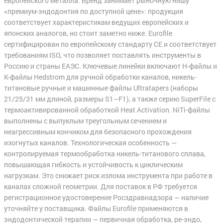
европейского металла. Бренд занимает рыночную нишу
«премиум-эндодонтия по доступной цене»: продукция
соответствует характеристикам ведущих европейских и
японских аналогов, но стоит заметно ниже. Eurofile
сертифицирован по европейскому стандарту CE и соответствует
требованиям ISO, что позволяет поставлять инструменты в
Россию и страны ЕАЭС. Ключевые линейки включают H-файлы и
K-файлы Hedstrom для ручной обработки каналов, никель-
титановые ручные и машинные файлы Ultratapers (наборы
21/25/31 мм длиной, размеры S1–F1), а также серию SuperFile с
термоактивированной обработкой Heat Activation. NiTi-файлы
выполнены с выпуклым треугольным сечением и
неагрессивным кончиком для безопасного прохождения
изогнутых каналов. Технологическая особенность —
контролируемая термообработка никель-титанового сплава,
повышающая гибкость и устойчивость к циклическим
нагрузкам. Это снижает риск излома инструмента при работе в
каналах сложной геометрии. Для поставок в РФ требуется
регистрационное удостоверение Росздравнадзора — наличие
уточняйте у поставщика. Файлы Eurofile применяются в
эндодонтической терапии — первичная обработка, ре-эндо,