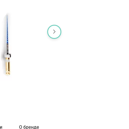
и
О бренде