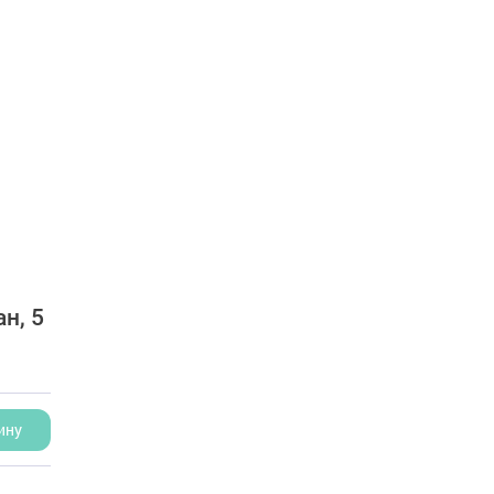
н, 5
ину