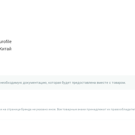
urofile
Китай
 необходимую документацию, которая будет предоставлена вместе с товаром.
и на странице бренда не указано иное. Все товарные знаки принадлежат их правообладате