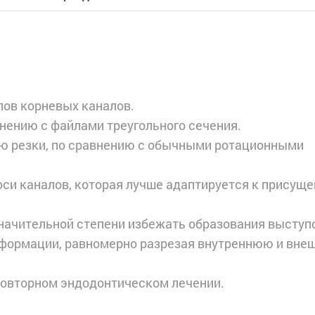
пов корневых каналов.
внению с файлами треугольного сечения.
ью резки, по сравнению с обычными ротационными
оси каналов, которая лучше адаптируется к прису­ще
значительной степени избежать образования высту­п
деформации, равномерно разрезая внутреннюю и вн
 повторном эндодонтическом лечении.