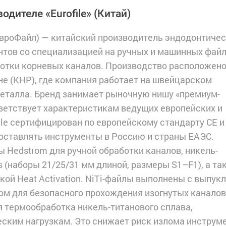
одителе «Eurofile»
(Китай)
(ЕвроФайл) — китайский производитель эндодонтиче
нтов со специализацией на ручных и машинных фай
отки корневых каналов. Производство расположено
е (КНР), где компания работает на швейцарском
еталла. Бренд занимает рыночную нишу «премиум-
тветствует характеристикам ведущих европейских и
file сертифицирован по европейскому стандарту CE и
поставлять инструменты в Россию и страны ЕАЭС.
Hedstrom для ручной обработки каналов, никель-
 (наборы 21/25/31 мм длиной, размеры S1–F1), а та
кой Heat Activation. NiTi-файлы выполнены с выпук
м для безопасного прохождения изогнутых каналов
 термообработка никель-титанового сплава,
ским нагрузкам. Это снижает риск излома инструм