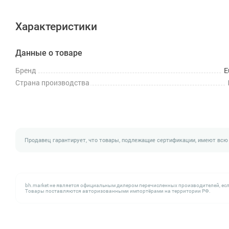
Характеристики
Данные о товаре
Бренд
E
Страна производства
Продавец гарантирует, что товары, подлежащие сертификации, имеют всю
bh.market не является официальным дилером перечисленных производителей, есл
Товары поставляются авторизованными импортёрами на территории РФ.