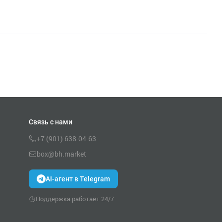
Связь с нами
+7 (901) 638-04-63
box@bh.market
AI-агент в Telegram
Поддержка работает 24/7