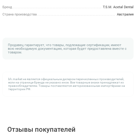
Бренд
T.S.M. Acetal Dental
Страна производства
Австралия
Продавец гарантирует, что товары, подлежащие сертификации, имеют
всю необходимую документацию, которая будет предоставлена вместе с
товаром.
bh.market не является официальным дилером перечисленных производителей,
если на странице бренда не указано иное. Все товарные знаки принадлежат их
правообладателям. Товары поставляются авторизованными импортёрами на
территории РФ.
Отзывы покупателей