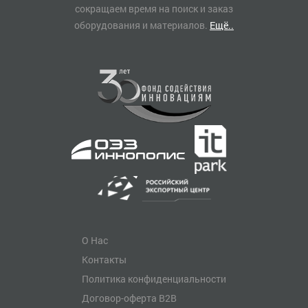
сокращаем время на поиск и заказ
оборудования и материалов.
Ещё..
О Нас
Контакты
Политика конфиденциальности
Договор-оферта B2B