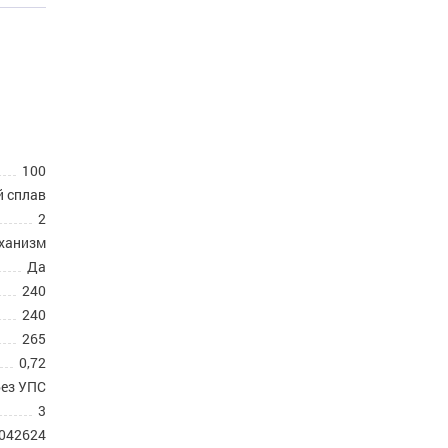
100
 сплав
2
еханизм
Да
240
240
265
0,72
без УПС
3
.042624