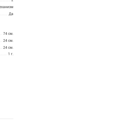
механизм
Да
74 см.
24 см.
24 см.
1 г.