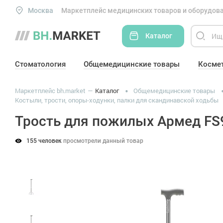
Москва
Маркетплейс медицинских товаров и оборудова
Каталог
Стоматология
Общемедицинские товары
Косме
Маркетплейс bh.market
Каталог
Общемедицинские товары
Костыли, трости, опоры-ходунки, палки для скандинавской ходьбы
Трость для пожилых Армед FS
155 человек
просмотрели данный товар