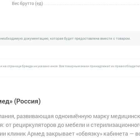
Вес брутто (ед)
 необходимую документацию, которая будет предоставлена вместе с товаром.
и на странице бренда не указано иное. Все товарные знаки принадлежат их правообладате
мед»
(Россия)
пания, развивающая одноимённую марку медицинс
я: от рециркуляторов до мебели и стерилизационног
ии клиник Армед закрывает «обвязку» кабинета — в