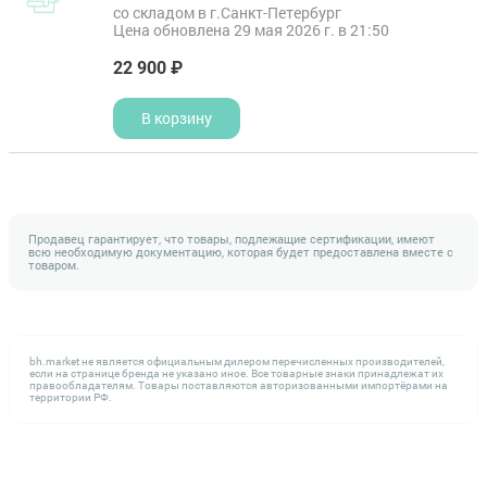
со складом в г.Санкт-Петербург
Цена обновлена 29 мая 2026 г. в 21:50
22 900 ₽
В корзину
Продавец гарантирует, что товары, подлежащие сертификации, имеют
всю необходимую документацию, которая будет предоставлена вместе с
товаром.
bh.market не является официальным дилером перечисленных производителей,
если на странице бренда не указано иное. Все товарные знаки принадлежат их
правообладателям. Товары поставляются авторизованными импортёрами на
территории РФ.