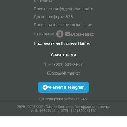
Контакты
Политика конфиденциальности
Договор-оферта B2B
Пользовательское соглашение
Отзывы на
Продавать на Business Hunter
Связь с нами
+7 (901) 638-04-63
box@bh.market
AI-агент в Telegram
Поддержка работает 24/7
2020 - 2026 ООО «Бизнес Хантер>». Все права защищены.
ИНН 1650391811, ОГРН 1201600041170