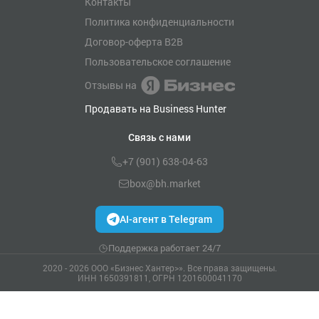
Контакты
Политика конфиденциальности
Договор-оферта B2B
Пользовательское соглашение
Отзывы на
Продавать на Business Hunter
Связь с нами
+7 (901) 638-04-63
box@bh.market
AI-агент в Telegram
Поддержка работает 24/7
2020 - 2026 ООО «Бизнес Хантер>». Все права защищены.
ИНН 1650391811, ОГРН 1201600041170