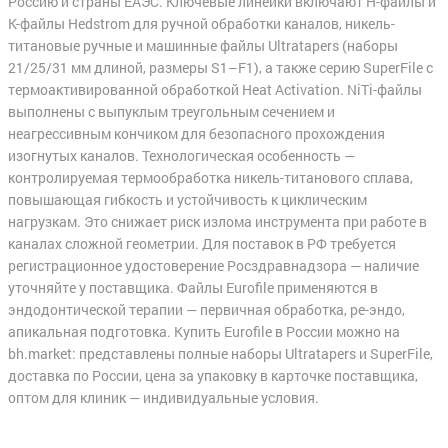
Россию и страны ЕАЭС. Ключевые линейки включают H-файлы и
K-файлы Hedstrom для ручной обработки каналов, никель-
титановые ручные и машинные файлы Ultratapers (наборы
21/25/31 мм длиной, размеры S1–F1), а также серию SuperFile с
термоактивированной обработкой Heat Activation. NiTi-файлы
выполнены с выпуклым треугольным сечением и
неагрессивным кончиком для безопасного прохождения
изогнутых каналов. Технологическая особенность —
контролируемая термообработка никель-титанового сплава,
повышающая гибкость и устойчивость к циклическим
нагрузкам. Это снижает риск излома инструмента при работе в
каналах сложной геометрии. Для поставок в РФ требуется
регистрационное удостоверение Росздравнадзора — наличие
уточняйте у поставщика. Файлы Eurofile применяются в
эндодонтической терапии — первичная обработка, ре-эндо,
апикальная подготовка. Купить Eurofile в России можно на
bh.market: представлены полные наборы Ultratapers и SuperFile,
доставка по России, цена за упаковку в карточке поставщика,
оптом для клиник — индивидуальные условия.