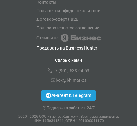
Контакты
Политика конфиденциальности
Договор-оферта B2B
Пользовательское соглашение
Отзывы на
Продавать на Business Hunter
Связь с нами
+7 (901) 638-04-63
box@bh.market
AI-агент в Telegram
Поддержка работает 24/7
2020 - 2026 ООО «Бизнес Хантер>». Все права защищены.
ИНН 1650391811, ОГРН 1201600041170