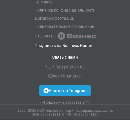
Контакты
Политика конфиденциальности
Договор-оферта B2B
Пользовательское соглашение
Отзывы на
Продавать на Business Hunter
Связь с нами
+7 (901) 638-04-63
box@bh.market
AI-агент в Telegram
Поддержка работает 24/7
2020 - 2026 ООО «Бизнес Хантер>». Все права защищены.
ИНН 1650391811, ОГРН 1201600041170