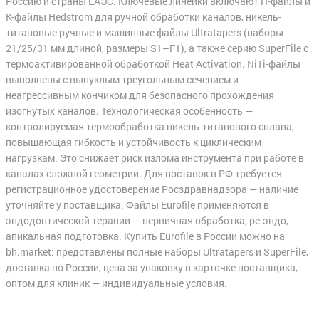
Россию и страны ЕАЭС. Ключевые линейки включают H-файлы и
K-файлы Hedstrom для ручной обработки каналов, никель-
титановые ручные и машинные файлы Ultratapers (наборы
21/25/31 мм длиной, размеры S1–F1), а также серию SuperFile с
термоактивированной обработкой Heat Activation. NiTi-файлы
выполнены с выпуклым треугольным сечением и
неагрессивным кончиком для безопасного прохождения
изогнутых каналов. Технологическая особенность —
контролируемая термообработка никель-титанового сплава,
повышающая гибкость и устойчивость к циклическим
нагрузкам. Это снижает риск излома инструмента при работе в
каналах сложной геометрии. Для поставок в РФ требуется
регистрационное удостоверение Росздравнадзора — наличие
уточняйте у поставщика. Файлы Eurofile применяются в
эндодонтической терапии — первичная обработка, ре-эндо,
апикальная подготовка. Купить Eurofile в России можно на
bh.market: представлены полные наборы Ultratapers и SuperFile,
доставка по России, цена за упаковку в карточке поставщика,
оптом для клиник — индивидуальные условия.