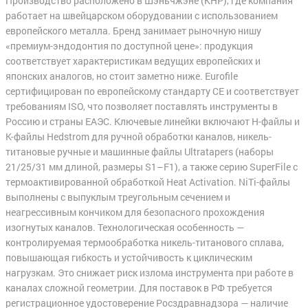
Производство расположено в Шэньчжэне (КНР), где компания
работает на швейцарском оборудовании с использованием
европейского металла. Бренд занимает рыночную нишу
«премиум-эндодонтия по доступной цене»: продукция
соответствует характеристикам ведущих европейских и
японских аналогов, но стоит заметно ниже. Eurofile
сертифицирован по европейскому стандарту CE и соответствует
требованиям ISO, что позволяет поставлять инструменты в
Россию и страны ЕАЭС. Ключевые линейки включают H-файлы и
K-файлы Hedstrom для ручной обработки каналов, никель-
титановые ручные и машинные файлы Ultratapers (наборы
21/25/31 мм длиной, размеры S1–F1), а также серию SuperFile с
термоактивированной обработкой Heat Activation. NiTi-файлы
выполнены с выпуклым треугольным сечением и
неагрессивным кончиком для безопасного прохождения
изогнутых каналов. Технологическая особенность —
контролируемая термообработка никель-титанового сплава,
повышающая гибкость и устойчивость к циклическим
нагрузкам. Это снижает риск излома инструмента при работе в
каналах сложной геометрии. Для поставок в РФ требуется
регистрационное удостоверение Росздравнадзора — наличие