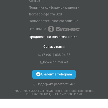
Контакты
Политика конфиденциальности
Договор-оферта B2B
Пользовательское соглашение
Отзывы на
Продавать на Business Hunter
Связь с нами
+7 (901) 638-04-63
box@bh.market
AI-агент в Telegram
Поддержка работает 24/7
2020 - 2026 ООО «Бизнес Хантер>». Все права защищены.
ИНН 1650391811, ОГРН 1201600041170