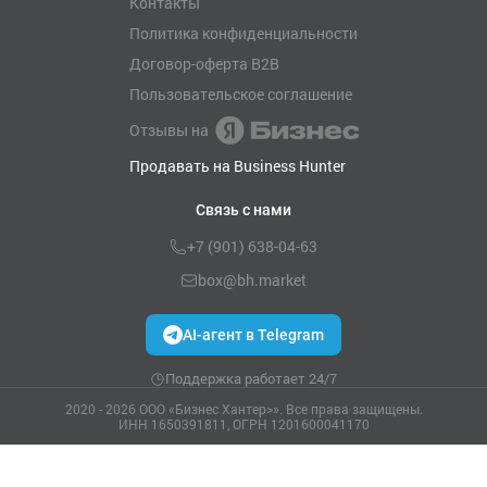
Контакты
Политика конфиденциальности
Договор-оферта B2B
Пользовательское соглашение
Отзывы на
Продавать на Business Hunter
Связь с нами
+7 (901) 638-04-63
box@bh.market
AI-агент в Telegram
Поддержка работает 24/7
2020 - 2026 ООО «Бизнес Хантер>». Все права защищены.
ИНН 1650391811, ОГРН 1201600041170