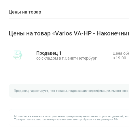
Цены на товар
Цены на товар «Varios VA-HP - Наконечник
Продавец 1
Цена обн
в 19:00
со складом в г.Санкт-Петербург
Продавец гарантирует, что товары, подлежащие сертификации, имеют всю
bh.market не является официальным дилером перечисленных производителей, есл
Товары поставляются авторизованными импортёрами на территории РФ.