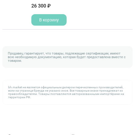
26 300 ₽
В корзину
Продавец гарантирует, что товары, подлежащие сертификации, имеют
всю необходимую документацию, которая будет предоставлена вместе с
товаром.
bh.market не является официальным дилером перечисленных производителей,
если на странице бренда не указано иное. Все товарные знаки принадлежат их
правообладателям. Товары поставляются авторизованными импортёрами на
территории РФ.