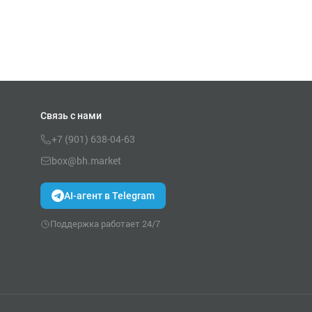
Связь с нами
+7 (901) 638-04-63
box@bh.market
AI-агент в Telegram
Поддержка работает 24/7