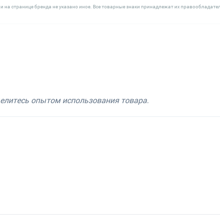
и на странице бренда не указано иное. Все товарные знаки принадлежат их правообладате
делитесь опытом использования товара.