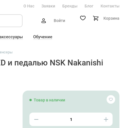
О Нас
Заявки
Бренды
Блог
Контакты
Корзина
Войти
 аксессуары
Обучение
енсеры
ED и педалью NSK Nakanishi
Товар в наличии