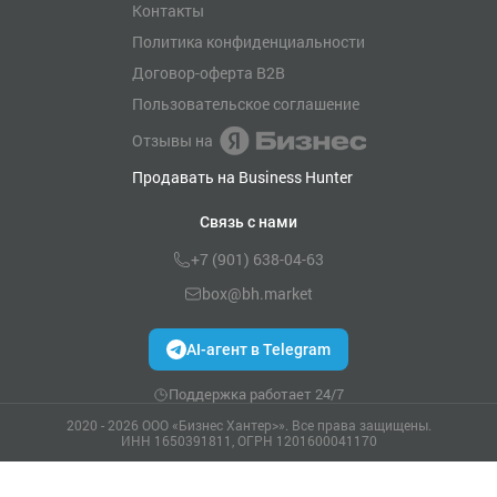
Контакты
Политика конфиденциальности
Договор-оферта B2B
Пользовательское соглашение
Отзывы на
Продавать на Business Hunter
Связь с нами
+7 (901) 638-04-63
box@bh.market
AI-агент в Telegram
Поддержка работает 24/7
2020 - 2026 ООО «Бизнес Хантер>». Все права защищены.
ИНН 1650391811, ОГРН 1201600041170