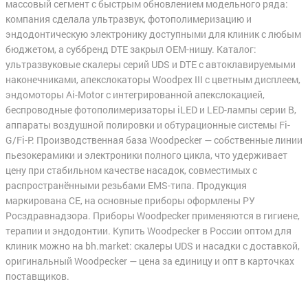
массовый сегмент с быстрым обновлением модельного ряда:
компания сделала ультразвук, фотополимеризацию и
эндодонтическую электронику доступными для клиник с любым
бюджетом, а суббренд DTE закрыл OEM-нишу. Каталог:
ультразвуковые скалеры серий UDS и DTE с автоклавируемыми
наконечниками, апекслокаторы Woodpex III с цветным дисплеем,
эндомоторы Ai-Motor с интегрированной апекслокацией,
беспроводные фотополимеризаторы iLED и LED-лампы серии B,
аппараты воздушной полировки и обтурационные системы Fi-
G/Fi-P. Производственная база Woodpecker — собственные линии
пьезокерамики и электроники полного цикла, что удерживает
цену при стабильном качестве насадок, совместимых с
распространёнными резьбами EMS-типа. Продукция
маркирована CE, на основные приборы оформлены РУ
Росздравнадзора. Приборы Woodpecker применяются в гигиене,
терапии и эндодонтии. Купить Woodpecker в России оптом для
клиник можно на bh.market: скалеры UDS и насадки с доставкой,
оригинальный Woodpecker — цена за единицу и опт в карточках
поставщиков.