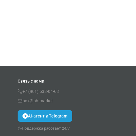
Связь с нами
+7 (901) 638-04-63
box@bh.market
AI-агент в Telegram
Поддержка работает 24/7