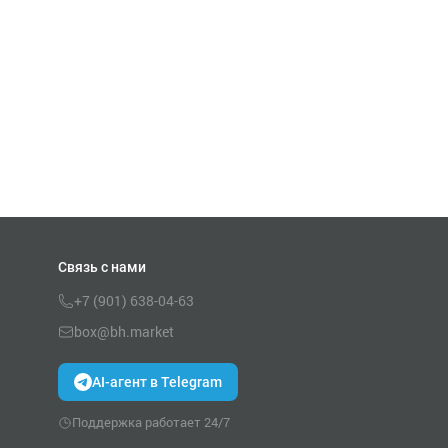
Связь с нами
+7 (901) 638-04-63
box@bh.market
AI-агент в Telegram
Поддержка работает 24/7