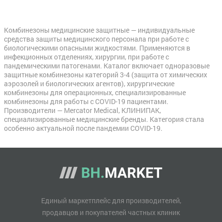
Комбинезоны медицинские защитные — индивидуальные
средства защиты медицинского персонала при работе с
биологическими опасными жидкостями. Применяются в
инфекционных отделениях, хирургии, при работе с
пандемическими патогенами. Каталог включает одноразовые
защитные комбинезоны категорий 3-4 (защита от химических
аэрозолей и биологических агентов), хирургические
комбинезоны для операционных, специализированные
комбинезоны для работы с COVID-19 пациентами.
Производители — Mercator Medical, КЛИНИПАК,
специализированные медицинские бренды. Категория стала
особенно актуальной после пандемии COVID-19.
Единый маркетплейс для производителей,
продавцов и покупателей частных клиник