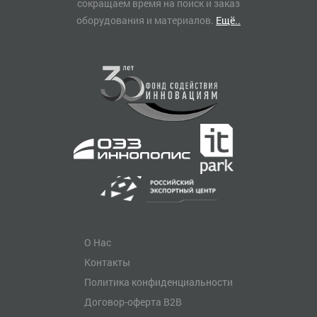
сокращаем время на поиск и заказ
оборудования и материалов.
Ещё..
О Нас
Контакты
Политика конфиденциальности
Договор-оферта B2B