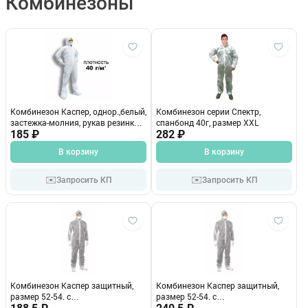
Комбинезоны
Комбинезон Каспер, однор.,белый,
Комбинезон серии Спектр,
застежка-молния, рукав резинка,
спанбонд 40г, размер XXL
пл.40, дл.190, р.52-54
185 ₽
282 ₽
В корзину
В корзину
✉️
✉️
Запросить КП
Запросить КП
Комбинезон Каспер защитный,
Комбинезон Каспер защитный,
размер 52-54. с
размер 52-54. с
капюшоном,рукава на резинке,
капюшоном,рукава на резинке,