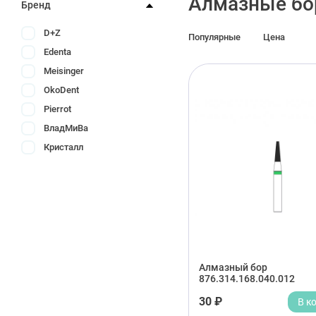
Алмазные б
Бренд
D+Z
Популярные
Цена
Edenta
Meisinger
OkoDent
Pierrot
ВладМиВа
Кристалл
Алмазный бор
876.314.168.040.012
30 ₽
В к