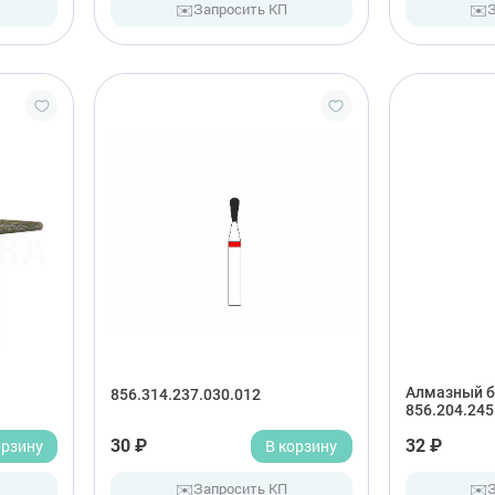
✉️
✉️
Запросить КП
Алмазный б
856.314.237.030.012
856.204.245
орзину
30 ₽
В корзину
32 ₽
✉️
✉️
Запросить КП