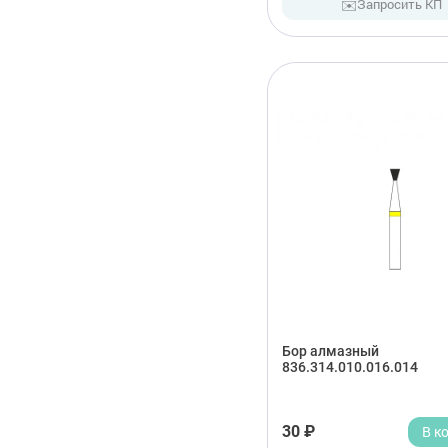
✉️
Запросить КП
Бор алмазный
836.314.010.016.014
30 ₽
В к