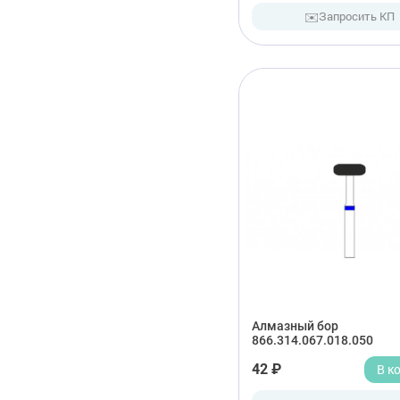
✉️
Запросить КП
Алмазный бор
866.314.067.018.050
42 ₽
В к