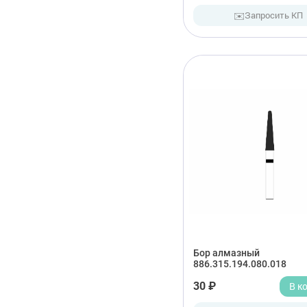
✉️
Запросить КП
Бор алмазный
886.315.194.080.018
30 ₽
В к