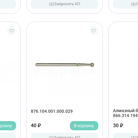
✉️
✉️
Запросить КП
Алмазный б
876.104.001.000.029
866.314.194
орзину
40 ₽
В корзину
30 ₽
✉️
✉️
Запросить КП