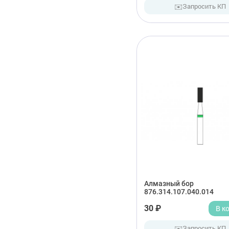
✉️
Запросить КП
Алмазный бор
876.314.107.040.014
30 ₽
В к
✉️
Запросить КП