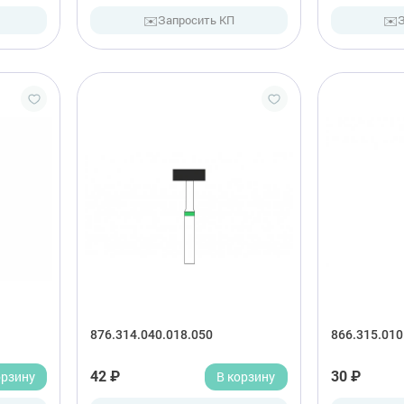
✉️
✉️
Запросить КП
876.314.040.018.050
866.315.010
орзину
42 ₽
В корзину
30 ₽