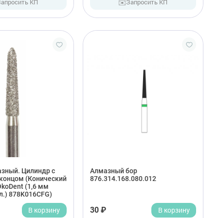
✉️
Запросить КП
Запросить КП
азный. Цилиндр с
Алмазный бор
концом (Конический
876.314.168.080.012
OkoDent (1,6 мм
л.) 878K016CFG)
В корзину
30 ₽
В корзину