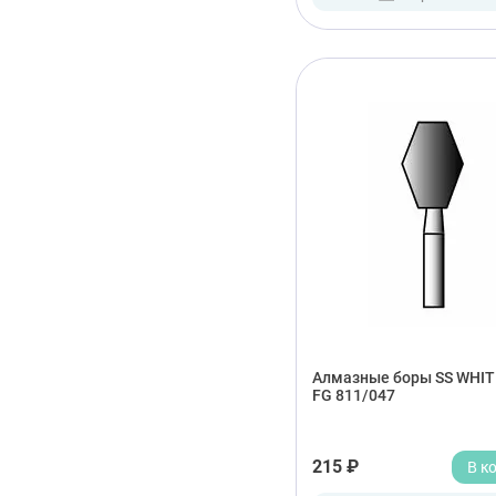
Алмазные боры SS WHIT
FG 811/047
215 ₽
В к