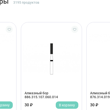
оры
3195 продуктов
Алмазный бор
Алмазный б
886.315.107.060.014
876.314.019
орзину
30 ₽
В корзину
30 ₽