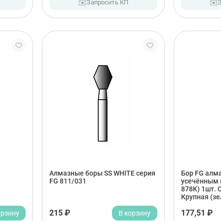
✉️
✉️
Запросить КП
Алмазные боры SS WHITE серия
Бор FG алм
FG 811/031
усечённым 
878K) 1шт. 
Крупная (зе
орзину
215 ₽
В корзину
177,51 ₽