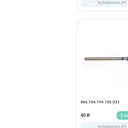
✉️
Запросить КП
866.104.194.100.033
40 ₽
В к
✉️
Запросить КП