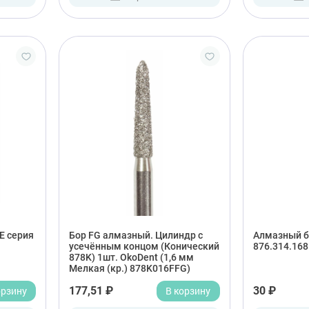
E серия
Бор FG алмазный. Цилиндр с
Алмазный б
усечённым концом (Конический
876.314.168
878K) 1шт. OkoDent (1,6 мм
Мелкая (кр.) 878K016FFG)
орзину
177,51 ₽
В корзину
30 ₽