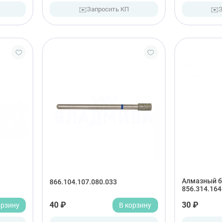
✉️
✉️
Запросить КП
Алмазный б
866.104.107.080.033
856.314.164
орзину
40 ₽
В корзину
30 ₽