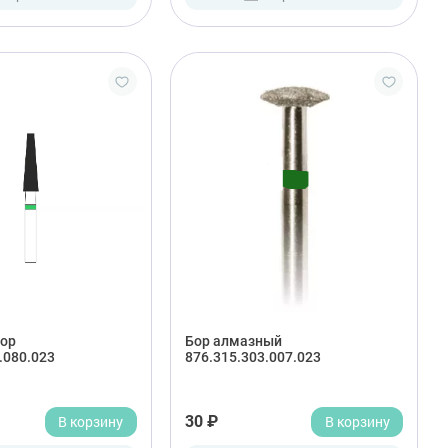
ор
Бор алмазный
.080.023
876.315.303.007.023
В корзину
30 ₽
В корзину