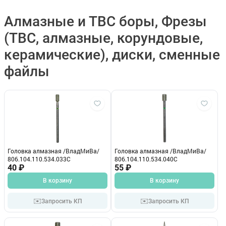
Алмазные и ТВС боры, Фрезы
(ТВС, алмазные, корундовые,
керамические), диски, сменные
файлы
Головка алмазная /ВладМиВа/
Головка алмазная /ВладМиВа/
806.104.110.534.033С
806.104.110.534.040С
40 ₽
55 ₽
В корзину
В корзину
✉️
✉️
Запросить КП
Запросить КП