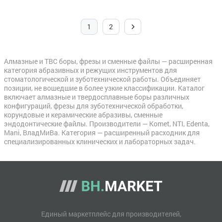
1
2
Алмазные и ТВС боры, фрезы и сменные файлы — расширенная
категория абразивных и режущих инструментов для
стоматологической и зуботехнической работы. Объединяет
позиции, не вошедшие в более узкие классификации. Каталог
включает алмазные и твердосплавные боры различных
конфигураций, фрезы для зуботехнической обработки,
корундовые и керамические абразивы, сменные
эндодонтические файлы. Производители — Komet, NTI, Edenta,
Mani, ВладМиВа. Категория — расширенный расходник для
специализированных клинических и лабораторных задач.
Единый маркетплейс для производителей,