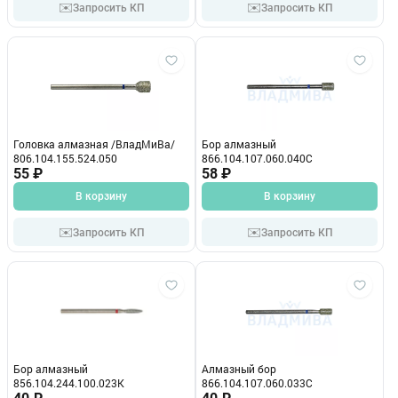
✉️
✉️
Запросить КП
Запросить КП
Головка алмазная /ВладМиВа/
Бор алмазный
806.104.155.524.050
866.104.107.060.040С
55 ₽
58 ₽
В корзину
В корзину
✉️
✉️
Запросить КП
Запросить КП
Бор алмазный
Алмазный бор
856.104.244.100.023К
866.104.107.060.033С