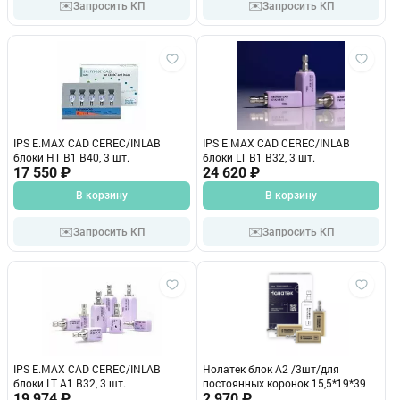
✉️
✉️
Запросить КП
Запросить КП
IPS E.MAX CAD CEREC/INLAB
IPS E.MAX CAD CEREC/INLAB
блоки HT B1 B40, 3 шт.
блоки LT B1 B32, 3 шт.
17 550 ₽
24 620 ₽
В корзину
В корзину
✉️
✉️
Запросить КП
Запросить КП
IPS E.MAX CAD CEREC/INLAB
Нолатек блок А2 /3шт/для
блоки LT A1 B32, 3 шт.
постоянных коронок 15,5*19*39
19 974 ₽
2 970 ₽