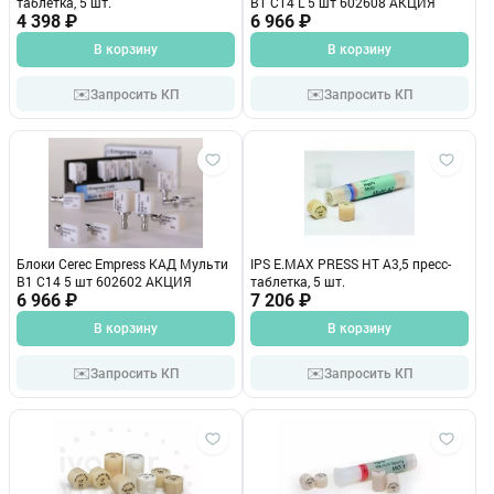
таблетка, 5 шт.
В1 С14 L 5 шт 602608 АКЦИЯ
4 398 ₽
6 966 ₽
В корзину
В корзину
✉️
✉️
Запросить КП
Запросить КП
Блоки Cerec Empress КАД Мульти
IPS E.MAX PRESS HT A3,5 пресс-
В1 С14 5 шт 602602 АКЦИЯ
таблетка, 5 шт.
6 966 ₽
7 206 ₽
В корзину
В корзину
✉️
✉️
Запросить КП
Запросить КП