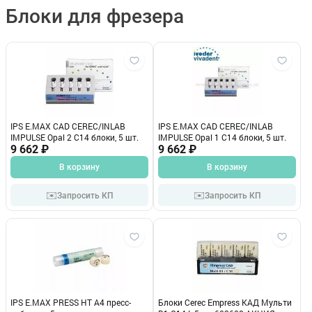
Блоки для фрезера
IPS E.MAX CAD CEREC/INLAB
IPS E.MAX CAD CEREC/INLAB
IMPULSE Opal 2 С14 блоки, 5 шт.
IMPULSE Opal 1 С14 блоки, 5 шт.
9 662 ₽
9 662 ₽
В корзину
В корзину
✉️
✉️
Запросить КП
Запросить КП
IPS E.MAX PRESS HT A4 пресс-
Блоки Cerec Empress КАД Мульти