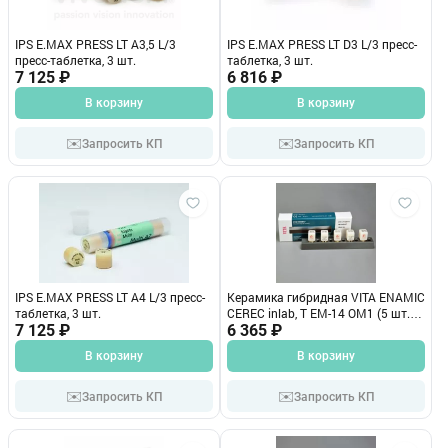
IPS E.MAX PRESS LT A3,5 L/3
IPS E.MAX PRESS LT D3 L/3 пресс-
пресс-таблетка, 3 шт.
таблетка, 3 шт.
7 125 ₽
6 816 ₽
В корзину
В корзину
✉️
✉️
Запросить КП
Запросить КП
IPS E.MAX PRESS LT A4 L/3 пресс-
Керамика гибридная VITA ENAMIC
таблетка, 3 шт.
CEREC inlab, T EM-14 ОМ1 (5 шт.)
7 125 ₽
ЕС40М1ТЕМ14
6 365 ₽
В корзину
В корзину
✉️
✉️
Запросить КП
Запросить КП