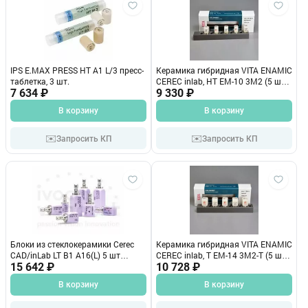
IPS E.MAX PRESS HT A1 L/3 пресс-
Керамика гибридная VITA ENAMIC
таблетка, 3 шт.
CEREC inlab, HT EM-10 3М2 (5 шт.)
7 634 ₽
ЕС43М2HТЕМ10
9 330 ₽
В корзину
В корзину
✉️
✉️
Запросить КП
Запросить КП
Блоки из стеклокерамики Cerec
Керамика гибридная VITA ENAMIC
CAD/inLab LT В1 A16(L) 5 шт
CEREC inlab, T EM-14 3М2-T (5 шт.)
644389 АКЦИЯ
15 642 ₽
ЕС43М2ТЕМ14
10 728 ₽
В корзину
В корзину