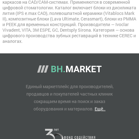
каркасов на CAD/CAM-системах. Применяются в современной
цифровой стоматологии. Каталог включает блоки из дисиликата
лития (IPS e.max CAD), полевошпатной керамики (Vitablocs Mark
II), композитные блоки (Lava Ultimate, Cerasmart), блоки из PMMA
и PEEK для временных конструкций. Производители — Ivoclar
Vivadent, VITA, 3M ESPE, GC, Dentsply Sirona. Категория — основа
цифрового производства зубных реставраций в технике CEREC и
аналогах.
Единый маркетплейс для производителей,
продавцов и покупателей частных клиник
сокращаем время на поиск и заказ
оборудования и материалов.
Ещё..