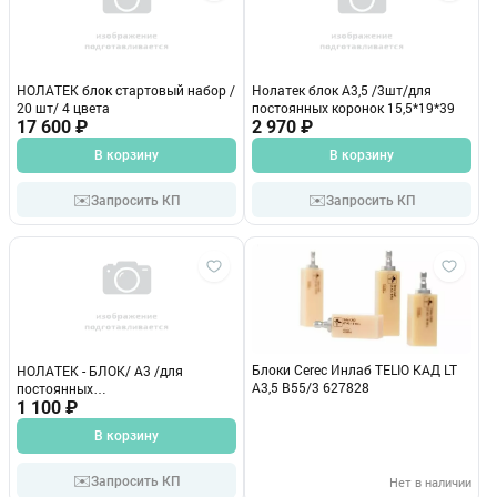
НОЛАТЕК блок стартовый набор /
Нолатек блок А3,5 /3шт/для
20 шт/ 4 цвета
постоянных коронок 15,5*19*39
17 600 ₽
2 970 ₽
В корзину
В корзину
✉️
✉️
Запросить КП
Запросить КП
Блоки Cerec Инлаб TELIO КАД LT
НОЛАТЕК - БЛОК/ А3 /для
A3,5 B55/3 627828
постоянных
коронок/15,5х19,0х39,0 мм/1 шт
1 100 ₽
В корзину
✉️
Запросить КП
Нет в наличии