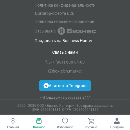
Политика конфиденциальности
Договор-оферта B2B
Пользовательское соглашение
Отзывы на
Продавать на Business Hunter
Связь с нами
+7 (901) 638-04-63
box@bh.market
AI-агент в Telegram
Поддержка работает 24/7
2020 - 2026 ООО «Бизнес Хантер>». Все права защищены.
ИНН 1650391811, ОГРН 1201600041170
Главная
Каталог
Избранное
Корзина
Профиль