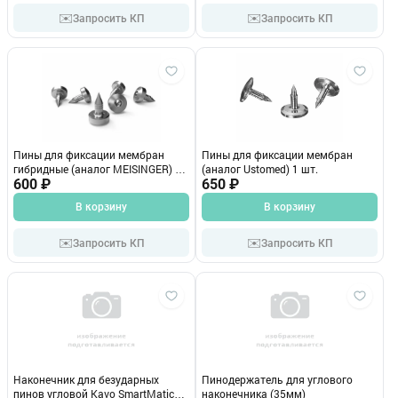
✉️
✉️
Запросить КП
Запросить КП
Пины для фиксации мембран
Пины для фиксации мембран
гибридные (аналог MEISINGER) 1
(аналог Ustomed) 1 шт.
шт.
600 ₽
650 ₽
В корзину
В корзину
✉️
✉️
Запросить КП
Запросить КП
Наконечник для безударных
Пинодержатель для углового
пинов угловой Kavo SmartMatic
наконечника (35мм)