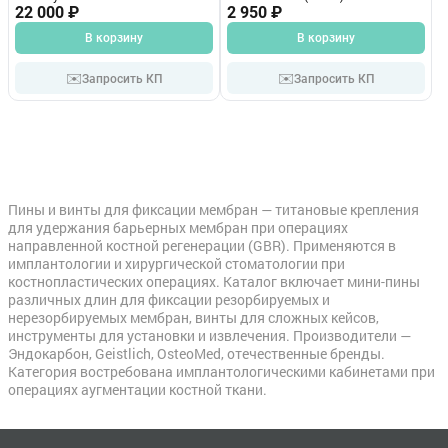
S53
22 000 ₽
2 950 ₽
В корзину
В корзину
✉️
✉️
Запросить КП
Запросить КП
Пины и винты для фиксации мембран — титановые крепления
для удержания барьерных мембран при операциях
направленной костной регенерации (GBR). Применяются в
имплантологии и хирургической стоматологии при
костнопластических операциях. Каталог включает мини-пины
различных длин для фиксации резорбируемых и
нерезорбируемых мембран, винты для сложных кейсов,
инструменты для установки и извлечения. Производители —
Эндокарбон, Geistlich, OsteoMed, отечественные бренды.
Категория востребована имплантологическими кабинетами при
операциях аугментации костной ткани.