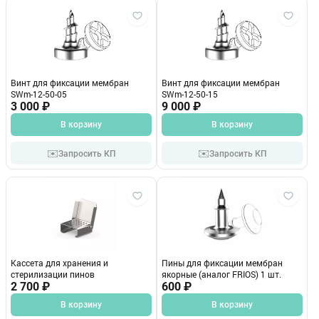
Винт для фиксации мембран
Винт для фиксации мембран
SWm-12-50-05
SWm-12-50-15
3 000 ₽
9 000 ₽
В корзину
В корзину
✉️
✉️
Запросить КП
Запросить КП
Кассета для хранения и
Пины для фиксации мембран
стерилизации пинов
якорные (аналог FRIOS) 1 шт.
2 700 ₽
600 ₽
В корзину
В корзину