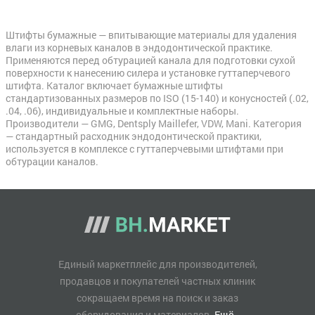
Штифты бумажные — впитывающие материалы для удаления
влаги из корневых каналов в эндодонтической практике.
Применяются перед обтурацией канала для подготовки сухой
поверхности к нанесению силера и установке гуттаперчевого
штифта. Каталог включает бумажные штифты
стандартизованных размеров по ISO (15-140) и конусностей (.02,
.04, .06), индивидуальные и комплектные наборы.
Производители — GMG, Dentsply Maillefer, VDW, Mani. Категория
— стандартный расходник эндодонтической практики,
используется в комплексе с гуттаперчевыми штифтами при
обтурации каналов.
Единый маркетплейс для производителей,
продавцов и покупателей частных клиник
сокращаем время на поиск и заказ
оборудования и материалов.
Ещё..