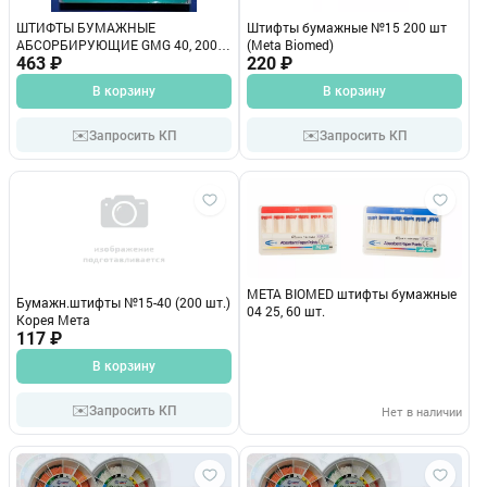
ШТИФТЫ БУМАЖНЫЕ
Штифты бумажные №15 200 шт
АБСОРБИРУЮЩИЕ GMG 40, 200
(Meta Biomed)
шт.
463 ₽
220 ₽
В корзину
В корзину
✉️
✉️
Запросить КП
Запросить КП
МЕТА BIOMED штифты бумажные
Бумажн.штифты №15-40 (200 шт.)
04 25, 60 шт.
Корея Мета
117 ₽
В корзину
✉️
Запросить КП
Нет в наличии