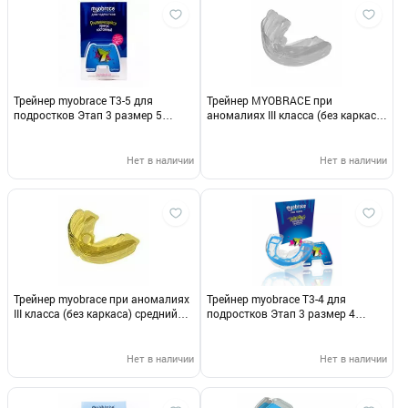
Трейнер myobrace T3-5 для
Трейнер MYOBRACE при
подростков Этап 3 размер 5
аномалиях III класса (без каркаса)
412035
малый прозрачный i-3NSc 413056
Нет в наличии
Нет в наличии
Трейнер myobrace при аномалиях
Трейнер myobrace Т3-4 для
III класса (без каркаса) средний
подростков Этап 3 размер 4
желтый I-3nMy 413060
412034
Нет в наличии
Нет в наличии