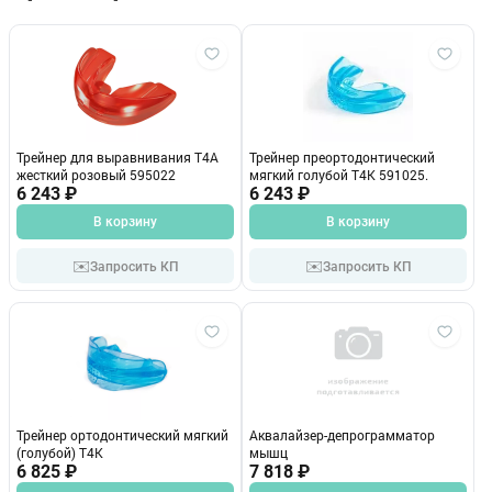
Трейнер для выравнивания Т4А
Трейнер преортодонтический
жесткий розовый 595022
мягкий голубой Т4К 591025.
6 243 ₽
6 243 ₽
В корзину
В корзину
✉️
✉️
Запросить КП
Запросить КП
Трейнер ортодонтический мягкий
Аквалайзер-депрограмматор
(голубой) Т4К
мышц
6 825 ₽
7 818 ₽