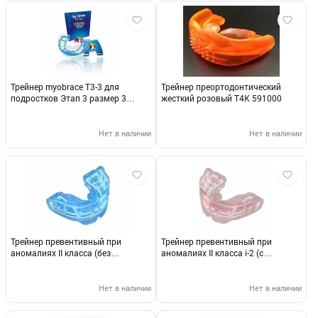
Трейнер myobrace Т3-3 для
Трейнер преортодонтический
подростков Этап 3 размер 3
жесткий розовый Т4К 591000
412033
Нет в наличии
Нет в наличии
Трейнер превентивный при
Трейнер превентивный при
аномалиях II класса (без
аномалиях II класса i-2 (с
каркасом), маленький i-2N 597045
каркасом), маленький 597015
Нет в наличии
Нет в наличии