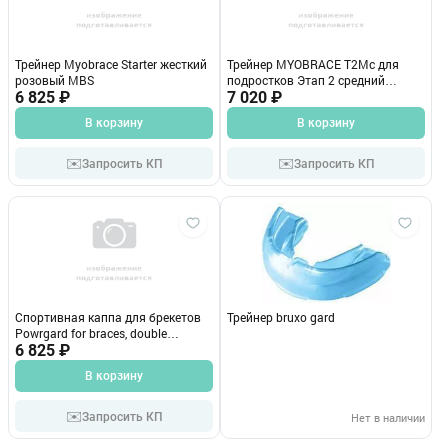
Трейнер Myobrace Starter жесткий
Трейнер MYOBRACE T2Mc для
розовый MBS
подростков Этап 2 средний
6 825 ₽
прозрачный (голуб.каркас)
7 020 ₽
412021
В корзину
В корзину
✉️
✉️
Запросить КП
Запросить КП
Спортивная каппа для брекетов
Трейнер bruxo gard
Powrgard for braces, double
зеленый
6 825 ₽
В корзину
✉️
Запросить КП
Нет в наличии