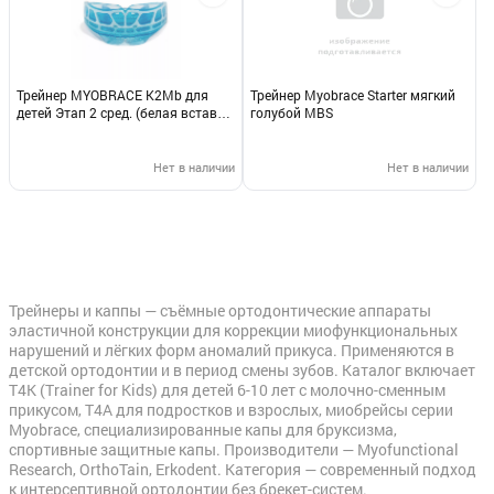
Трейнер MYOBRACE K2Mb для
Трейнер Myobrace Starter мягкий
детей Этап 2 сред. (белая встав/
голубой MBS
голуб снар. с карк) 411220 (
аналог 597020
Нет в наличии
Нет в наличии
Трейнеры и каппы — съёмные ортодонтические аппараты
эластичной конструкции для коррекции миофункциональных
нарушений и лёгких форм аномалий прикуса. Применяются в
детской ортодонтии и в период смены зубов. Каталог включает
T4K (Trainer for Kids) для детей 6-10 лет с молочно-сменным
прикусом, T4A для подростков и взрослых, миобрейсы серии
Myobrace, специализированные капы для бруксизма,
спортивные защитные капы. Производители — Myofunctional
Research, OrthoTain, Erkodent. Категория — современный подход
к интерсептивной ортодонтии без брекет-систем.