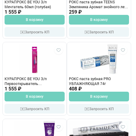
КУРАПРОКС BE YOU З/п
РОКС паста зубная TEENS
Мечтатель 60мл (голубая)
Земляника Аромат знойного лета
1 555 ₽
74г
259 ₽
В корзину
В корзину
✉️
✉️
Запросить КП
Запросить КП
КУРАПРОКС BE YOU З/п
РОКС паста зубная PRO
Первооткрыватель
УВЛАЖНЯЮЩАЯ 74г
60мл(красная)
1 555 ₽
408 ₽
В корзину
В корзину
✉️
✉️
Запросить КП
Запросить КП