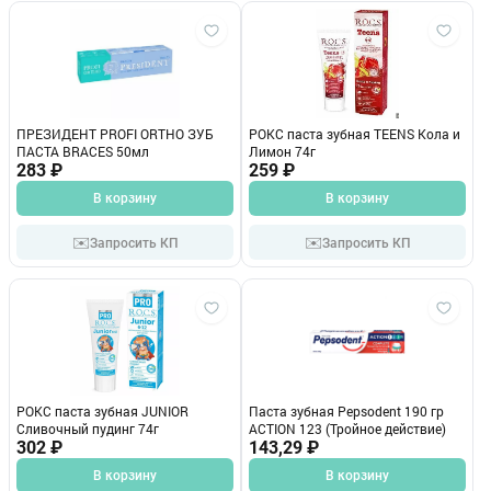
ПРЕЗИДЕНТ PROFI ORTHO ЗУБ
РОКС паста зубная TEENS Кола и
ПАСТА BRACES 50мл
Лимон 74г
283 ₽
259 ₽
В корзину
В корзину
✉️
✉️
Запросить КП
Запросить КП
РОКС паста зубная JUNIOR
Паста зубная Pepsodent 190 гр
Сливочный пудинг 74г
ACTION 123 (Тройное действие)
302 ₽
143,29 ₽
В корзину
В корзину