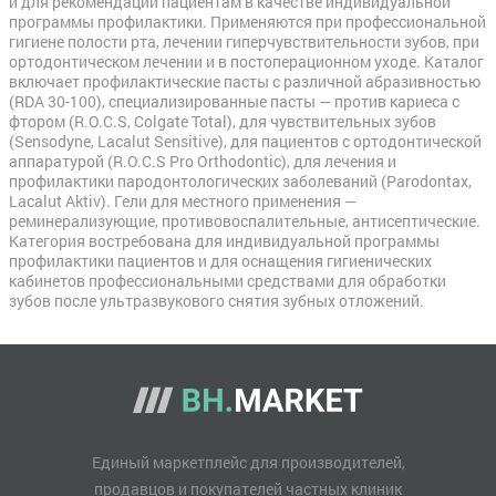
и для рекомендации пациентам в качестве индивидуальной
программы профилактики. Применяются при профессиональной
гигиене полости рта, лечении гиперчувствительности зубов, при
ортодонтическом лечении и в постоперационном уходе. Каталог
включает профилактические пасты с различной абразивностью
(RDA 30-100), специализированные пасты — против кариеса с
фтором (R.O.C.S, Colgate Total), для чувствительных зубов
(Sensodyne, Lacalut Sensitive), для пациентов с ортодонтической
аппаратурой (R.O.C.S Pro Orthodontic), для лечения и
профилактики пародонтологических заболеваний (Parodontax,
Lacalut Aktiv). Гели для местного применения —
реминерализующие, противовоспалительные, антисептические.
Категория востребована для индивидуальной программы
профилактики пациентов и для оснащения гигиенических
кабинетов профессиональными средствами для обработки
зубов после ультразвукового снятия зубных отложений.
Единый маркетплейс для производителей,
продавцов и покупателей частных клиник