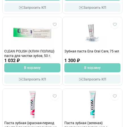
✉️
✉️
Запросить КП
Запросить КП
CLEAN POLISH (КЛИН ПОЛИШ)
Зубная паста Ena Oral Care, 75 мл
паста для чистки зубов, 50 г.
1 032 ₽
1 300 ₽
В корзину
В корзину
✉️
✉️
Запросить КП
Запросить КП
Паста зубная (красная-период
Паста зубная (зеленая)