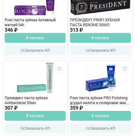
Рокс паста зубная Активный
ПРЕЗИДЕНТ PROFI ЗУБНАЯ
магний 94г.
ПАСТА RENOME 50МЛ
346 ₽
313 ₽
В корзину
В корзину
✉️
✉️
Запросить КП
Запросить КП
Президент паста зубная
Рокс паста зубная PRO Polishing
Antibacterial 50мл
д/удал налета и полировки эмали
307 ₽
35г
359 ₽
В корзину
В корзину
✉️
✉️
Запросить КП
Запросить КП