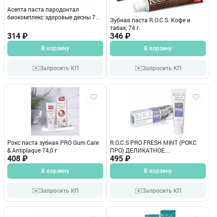
Асепта паста пародонтал
биокомплекс здоровые десны 75
Зубная паста R.O.C.S. Кофе и
мл
табак, 74 г.
314 ₽
346 ₽
В корзину
В корзину
✉️
✉️
Запросить КП
Запросить КП
Рокс паста зубная PRO Gum Care
R.O.C.S PRO FRESH MINT (РОКС
& Antiplaque 74,0 г
ПРО) ДЕЛИКАТНОЕ
408 ₽
ОТБЕЛИВАНИЕ паста зубная, 135
495 ₽
г.
В корзину
В корзину
✉️
✉️
Запросить КП
Запросить КП