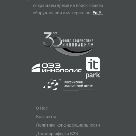
сокращаем время на поиск и заказ
оборудования и материалов.
Ещё..
О Нас
Контакты
Политика конфиденциальности
Договор-оферта B2B