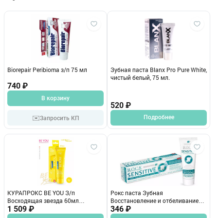
Biorepair Peribioma з/п 75 мл
Зубная паста Blanx Pro Pure White,
чистый белый, 75 мл.
740 ₽
В корзину
520 ₽
✉️
Подробнее
Запросить КП
КУРАПРОКС BE YOU З/п
Рокс паста Зубная
Восходящая звезда 60мл
Восстановление и отбеливание
(желтая)
1 509 ₽
SENSITIV 94г.
346 ₽