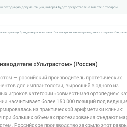
 необходимую документацию, которая будет предоставлена вместе с товаром.
и на странице бренда не указано иное. Все товарные знаки принадлежат их правообладате
изводителе «Ультрастом»
(Россия)
астом — российский производитель протетических
ентов для имплантологии, выросший в одного из
ых игроков категории «совместимая ортопедия»: ка
ии насчитывает более 150 000 позиций под ведущи
мировалась из практической арифметики клиник:
 при больших объёмах протезирования съедают мар
стем. Российское производство закрыло этот разры