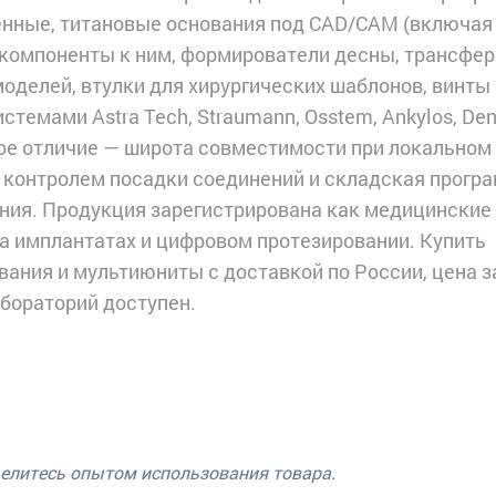
енные, титановые основания под CAD/CAM (включая
 компоненты к ним, формирователи десны, трансфер
моделей, втулки для хирургических шаблонов, винты 
стемами Astra Tech, Straumann, Osstem, Ankylos, Den
нное отличие — широта совместимости при локальном
с контролем посадки соединений и складская прогр
ия. Продукция зарегистрирована как медицинские
на имплантатах и цифровом протезировании. Купить
вания и мультиюниты с доставкой по России, цена з
абораторий доступен.
делитесь опытом использования товара.