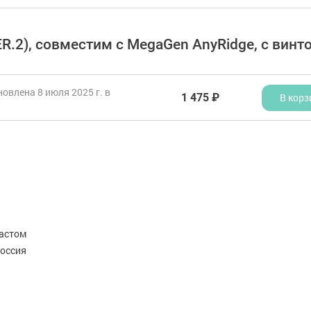
R.2), совместим с MegaGen AnyRidge, с винт
овлена 8 июля 2025 г. в
1 475 ₽
В корз
астом
оссия