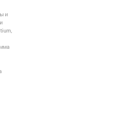
ы и
и
tium,
амма
а