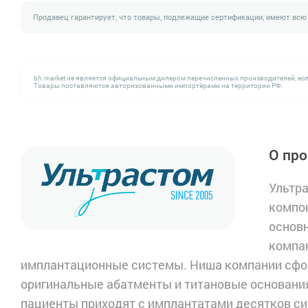
Продавец гарантирует, что товары, подлежащие сертификации, имеют всю
bh.market не является официальным дилером перечисленных производителей, есл
Товары поставляются авторизованными импортёрами на территории РФ.
О про
Ультр
компон
основн
компан
имплантационные системы. Ниша компании сфор
оригинальные абатменты и титановые основания
пациенты приходят с имплантатами десятков си