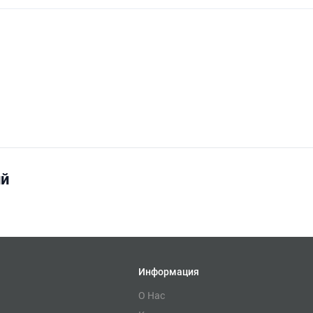
ий
Информация
О Нас