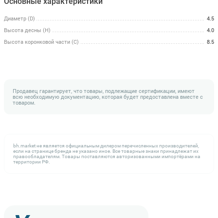
Основные характеристики
Диаметр (D)
4.5
Высота десны (H)
4.0
Высота коронковой части (C)
8.5
Продавец гарантирует, что товары, подлежащие сертификации, имеют
всю необходимую документацию, которая будет предоставлена вместе с
товаром.
bh.market не является официальным дилером перечисленных производителей,
если на странице бренда не указано иное. Все товарные знаки принадлежат их
правообладателям. Товары поставляются авторизованными импортёрами на
территории РФ.