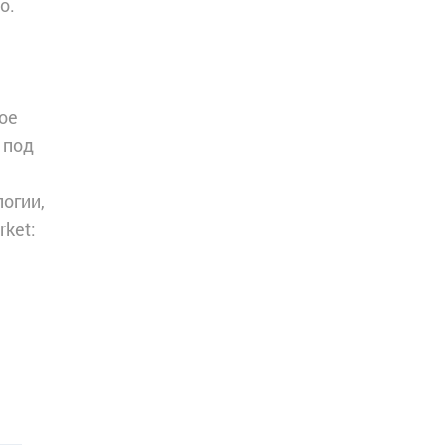
о.
ое
 под
огии,
ket: