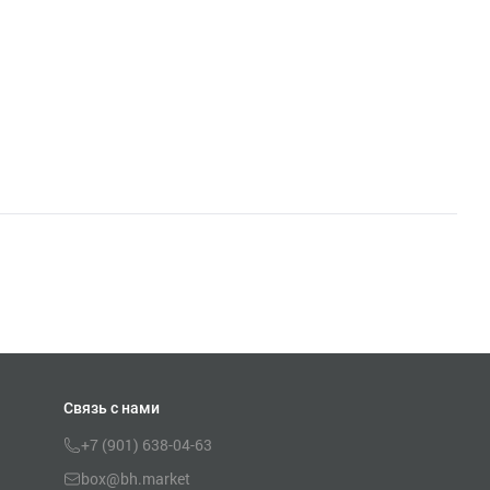
Связь с нами
+7 (901) 638-04-63
box@bh.market