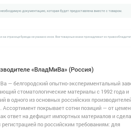
 необходимую документацию, которая будет предоставлена вместе с товаром.
и на странице бренда не указано иное. Все товарные знаки принадлежат их правообладате
изводителе «ВладМиВа»
(Россия)
Ва — белгородский опытно-экспериментальный зав
ющий стоматологические материалы с 1992 года и
й в одного из основных российских производителе
. Ассортимент покрывает сотни позиций — от цеме
как ответ на дефицит импортных материалов и сдел
с регистрацией по российским требованиям: для