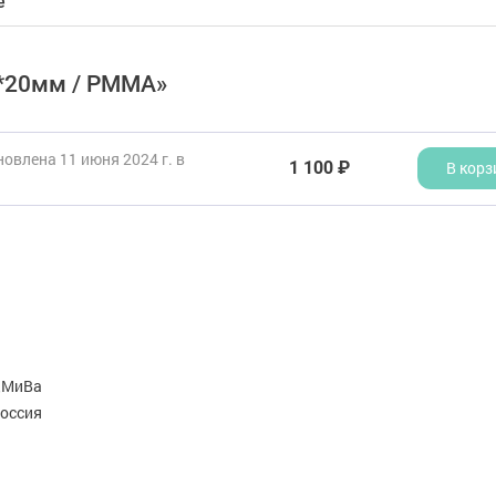
е
8*20мм / РММА»
овлена 11 июня 2024 г. в
1 100 ₽
В корз
дМиВа
оссия