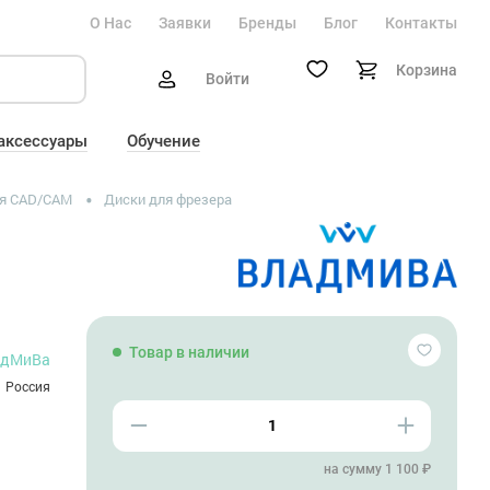
О Нас
Заявки
Бренды
Блог
Контакты
Корзина
Войти
 аксессуары
Обучение
я CAD/CAM
Диски для фрезера
Товар в наличии
адМиВа
Россия
на сумму 1 100 ₽