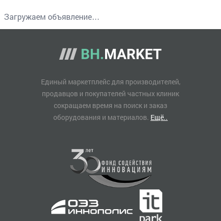
Загружаем объявление…
Единый маркетплейс для производителей,
продавцов и покупателей частных клиник
сокращаем время на поиск и заказ
оборудования и материалов.
Ещё..