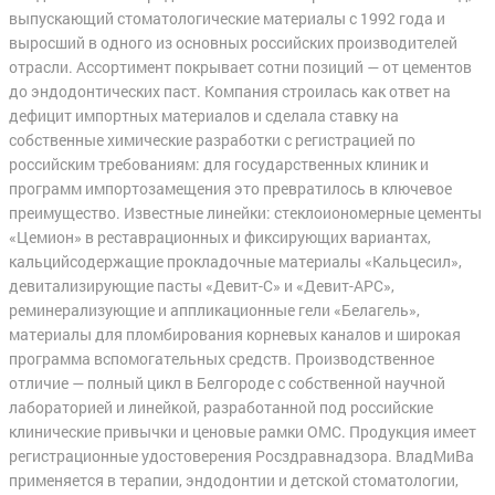
выпускающий стоматологические материалы с 1992 года и
выросший в одного из основных российских производителей
отрасли. Ассортимент покрывает сотни позиций — от цементов
до эндодонтических паст. Компания строилась как ответ на
дефицит импортных материалов и сделала ставку на
собственные химические разработки с регистрацией по
российским требованиям: для государственных клиник и
программ импортозамещения это превратилось в ключевое
преимущество. Известные линейки: стеклоиономерные цементы
«Цемион» в реставрационных и фиксирующих вариантах,
кальцийсодержащие прокладочные материалы «Кальцесил»,
девитализирующие пасты «Девит-С» и «Девит-АРС»,
реминерализующие и аппликационные гели «Белагель»,
материалы для пломбирования корневых каналов и широкая
программа вспомогательных средств. Производственное
отличие — полный цикл в Белгороде с собственной научной
лабораторией и линейкой, разработанной под российские
клинические привычки и ценовые рамки ОМС. Продукция имеет
регистрационные удостоверения Росздравнадзора. ВладМиВа
применяется в терапии, эндодонтии и детской стоматологии,