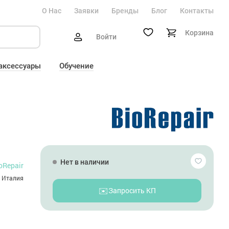
О Нас
Заявки
Бренды
Блог
Контакты
Корзина
Войти
 аксессуары
Обучение
Нет в наличии
oRepair
Италия
✉️
Запросить КП