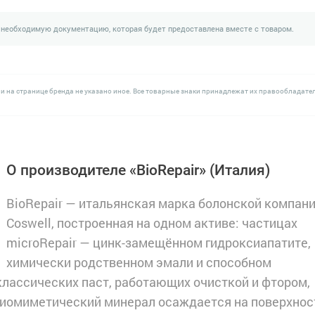
 необходимую документацию, которая будет предоставлена вместе с товаром.
и на странице бренда не указано иное. Все товарные знаки принадлежат их правообладате
О производителе «BioRepair»
(Италия)
BioRepair — итальянская марка болонской компан
Coswell, построенная на одном активе: частицах
microRepair — цинк-замещённом гидроксиапатите,
химически родственном эмали и способном
классических паст, работающих очисткой и фтором,
биомиметический минерал осаждается на поверхнос