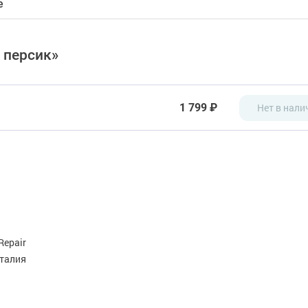
е
 персик»
1 799 ₽
Нет в нали
Repair
талия