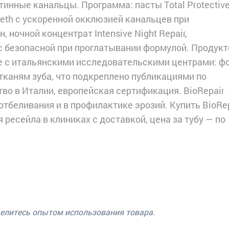
инные канальцы. Программа: пасты Total Protectiv
eeth с ускоренной окклюзией канальцев при
, ночной концентрат Intensive Night Repair,
 с безопасной при проглатывании формулой. Продук
е с итальянскими исследовательскими центрами: ф
тканям зуба, что подкреплено публикациями по
о в Италии, европейская сертификация. BioRepair
отбеливания и в профилактике эрозий. Купить BioRe
 ресейла в клиниках с доставкой, цена за тубу — по
делитесь опытом использования товара.