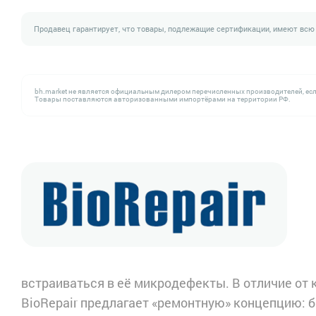
Продавец гарантирует, что товары, подлежащие сертификации, имеют всю
bh.market не является официальным дилером перечисленных производителей, есл
Товары поставляются авторизованными импортёрами на территории РФ.
встраиваться в её микродефекты. В отличие от 
BioRepair предлагает «ремонтную» концепцию: 