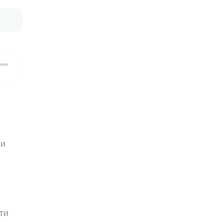
лям.
ии
ти