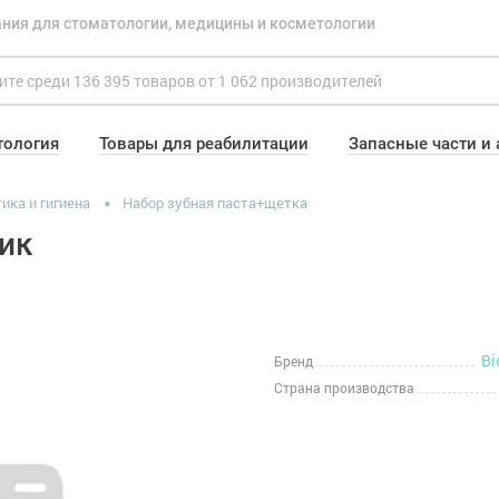
ния для стоматологии, медицины и косметологии
тология
Товары для реабилитации
Запасные части и
ика и гигиена
Набор зубная паста+щетка
сик
Bi
Бренд
Страна производства