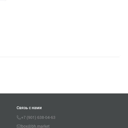
Связь с нами
+7 (901) 638-04-63
box@bh.market