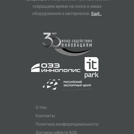
сокращаем время на поиск и заказ
оборудования и материалов.
Ещё..
О Нас
Контакты
Политика конфиденциальности
Договор-оферта B2B