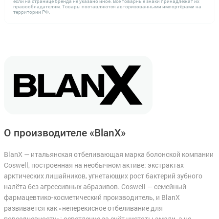
если на странице бренда не указано иное. Все товарные знаки принадлежат их
правообладателям. Товары поставляются авторизованными импортёрами на
территории РФ.
О производителе «BlanX»
BlanX — итальянская отбеливающая марка болонской компании
Coswell, построенная на необычном активе: экстрактах
арктических лишайников, угнетающих рост бактерий зубного
налёта без агрессивных абразивов. Coswell — семейный
фармацевтико-косметический производитель, и BlanX
развивается как «неперекисное отбеливание для
повседневности»: осветление за счёт чистоты эмали, а не