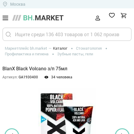
Москва
Маркетплейс bh.market
Каталог
Стоматология
Профилактика и гигиена
Зубные пасты, гели
BlanX Black Volcano з/п 75мл
Артикул:
GA1930400
34 человека