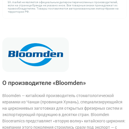
bh.market не является официальным дилером перечисленных производителей,
если на странице бренда не указано иное. Все товарные знаки принадлежат их
правообладателям. Товары поставляются авторизованными импортёрами на
территории РФ.
О производителе «Bloomden»
Bloomden — китайский производитель стоматологической
керамики из Чанши (провинция Хунань), специализирующийся
на циркониевых заготовках для открытых фрезерных систем и
экспортирующий продукцию в десятки стран. Bloomden
Bioceramics представляет «вторую волну» китайского циркония:
компании этого поколения строились сразу под экспорт — с