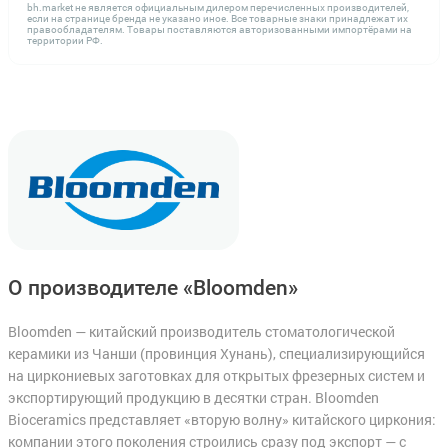
bh.market не является официальным дилером перечисленных производителей,
если на странице бренда не указано иное. Все товарные знаки принадлежат их
правообладателям. Товары поставляются авторизованными импортёрами на
территории РФ.
О производителе «Bloomden»
Bloomden — китайский производитель стоматологической
керамики из Чанши (провинция Хунань), специализирующийся
на циркониевых заготовках для открытых фрезерных систем и
экспортирующий продукцию в десятки стран. Bloomden
Bioceramics представляет «вторую волну» китайского циркония:
компании этого поколения строились сразу под экспорт — с