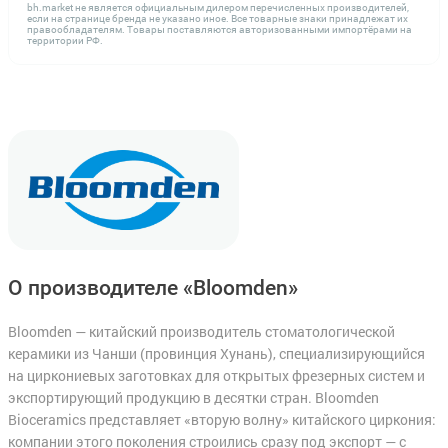
bh.market не является официальным дилером перечисленных производителей,
если на странице бренда не указано иное. Все товарные знаки принадлежат их
правообладателям. Товары поставляются авторизованными импортёрами на
территории РФ.
О производителе «Bloomden»
Bloomden — китайский производитель стоматологической
керамики из Чанши (провинция Хунань), специализирующийся
на циркониевых заготовках для открытых фрезерных систем и
экспортирующий продукцию в десятки стран. Bloomden
Bioceramics представляет «вторую волну» китайского циркония:
компании этого поколения строились сразу под экспорт — с