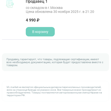
Продавец 1
со складом в г.Москва
Цена обновлена 30 ноября 2025 г. в 21:20
4 990 ₽
В корзину
Продавец гарантирует, что товары, подлежащие сертификации, имеют
всю необходимую документацию, которая будет предоставлена вместе с
товаром.
bh.market не является официальным дилером перечисленных производителей,
если на странице бренда не указано иное. Все товарные знаки принадлежат их
правообладателям. Товары поставляются авторизованными импортёрами на
территории РФ.