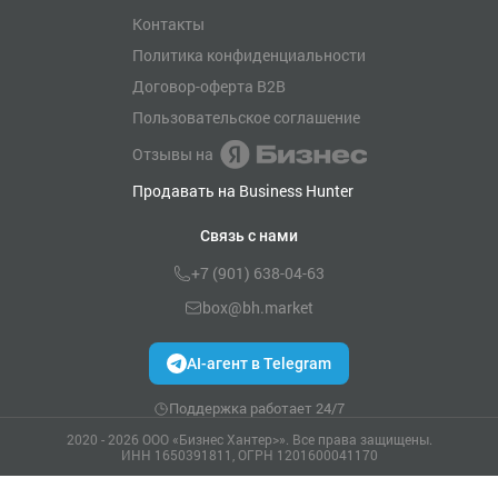
Контакты
Политика конфиденциальности
Договор-оферта B2B
Пользовательское соглашение
Отзывы на
Продавать на Business Hunter
Связь с нами
+7 (901) 638-04-63
box@bh.market
AI-агент в Telegram
Поддержка работает 24/7
2020 - 2026 ООО «Бизнес Хантер>». Все права защищены.
ИНН 1650391811, ОГРН 1201600041170