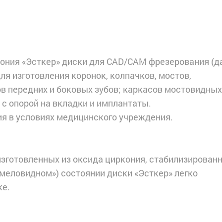
ония «Эсткер» диски для CAD/CAM фрезерования (д
ля изготовления коронок, колпачков, мостов,
ов передних и боковых зубов; каркасов мостовидных
в с опорой на вкладки и имплантаты.
я в условиях медицинского учреждения.
изготовленных из оксида циркония, стабилизирован
меловидном») состоянии диски «Эсткер» легко
ке.