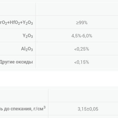
≥99%
rO
+HfO
+Y
O
2
2
2
3
4,5%-6,0%
Y
O
2
3
<0,25%
Al
O
2
3
<0,15%
Другие оксиды
3
3,15±0,05
ь до спекания, г/см