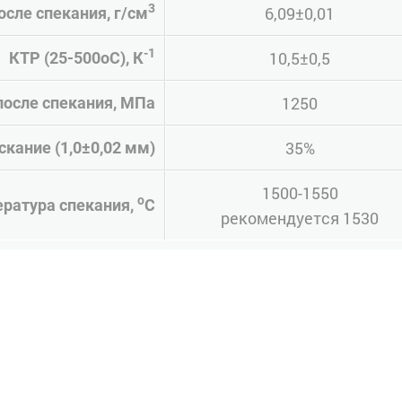
3
6,09±0,01
осле спекания, г/см
-1
10,5±0,5
КТР (25-500оС), К
1250
после спекания, МПа
35%
кание (1,0±0,02 мм)
1500-1550
о
ратура спекания,
С
рекомендуется 1530