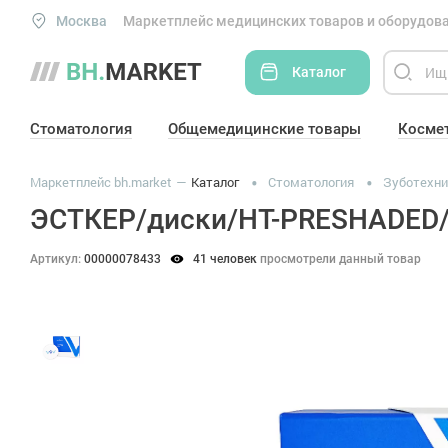
Москва
Маркетплейс медицинских товаров и оборудова
Каталог
Стоматология
Общемедицинские товары
Косме
Маркетплейс bh.market
Каталог
Стоматология
Зуботехни
ЭСТКЕР/диски/HT-PRESHADED/
Артикул:
00000078433
41 человек
просмотрели данный товар