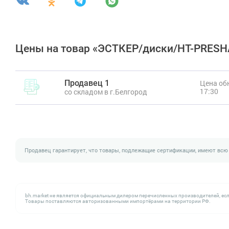
Цены на товар «ЭСТКЕР/диски/HT-PRESH
Продавец 1
Цена обн
17:30
со складом в г.Белгород
Продавец гарантирует, что товары, подлежащие сертификации, имеют всю
bh.market не является официальным дилером перечисленных производителей, есл
Товары поставляются авторизованными импортёрами на территории РФ.