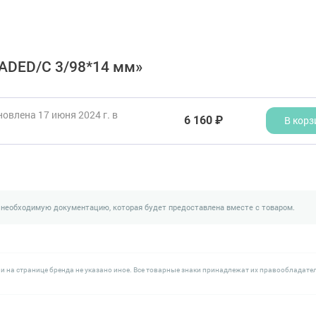
ADED/С 3/98*14 мм»
овлена 17 июня 2024 г. в
6 160 ₽
В корз
 необходимую документацию, которая будет предоставлена вместе с товаром.
и на странице бренда не указано иное. Все товарные знаки принадлежат их правообладате