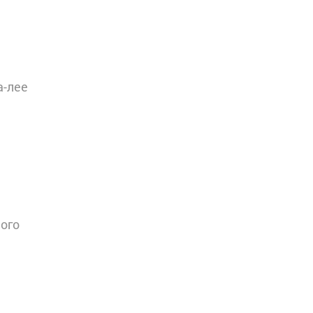
а-лее
ного