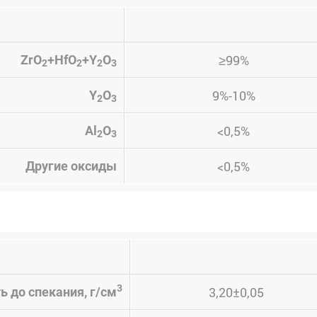
≥99%
ZrO
+HfO
+Y
O
2
2
2
3
9%-10%
Y
O
2
3
<0,5%
Al
O
2
3
<0,5%
Другие оксиды
3
3,20±0,05
ь до спекания, г/см