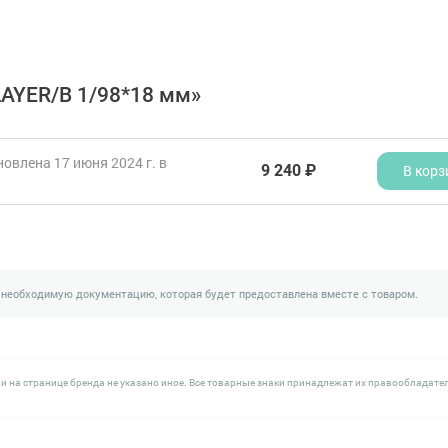
AYER/В 1/98*18 мм»
овлена 17 июня 2024 г. в
9 240 ₽
В корз
 необходимую документацию, которая будет предоставлена вместе с товаром.
и на странице бренда не указано иное. Все товарные знаки принадлежат их правообладате