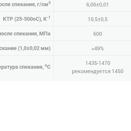
3
6,06±0,01
осле спекания, г/см
-1
10,5±0,5
КТР (25-500оС), К
600
после спекания, МПа
<49%
кание (1,0±0,02 мм)
1435-1470
о
ратура спекания,
С
рекомендуется 1450