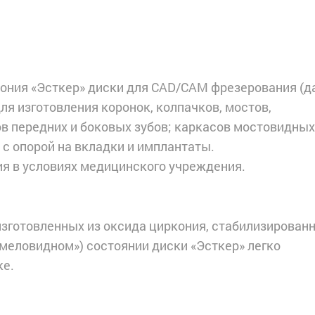
ония «Эсткер» диски для CAD/CAM фрезерования (д
ля изготовления коронок, колпачков, мостов,
ов передних и боковых зубов; каркасов мостовидных
в с опорой на вкладки и имплантаты.
я в условиях медицинского учреждения.
изготовленных из оксида циркония, стабилизирован
меловидном») состоянии диски «Эсткер» легко
ке.