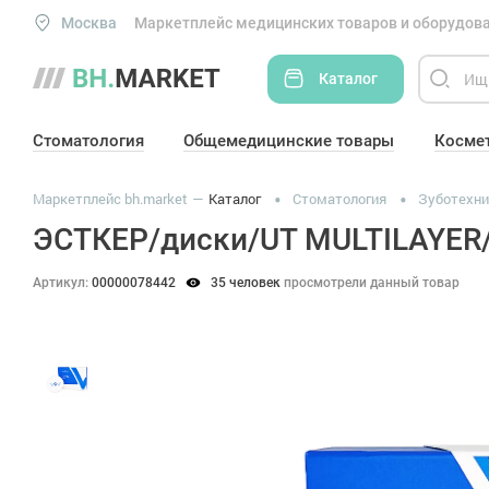
Москва
Маркетплейс медицинских товаров и оборудова
Каталог
Стоматология
Общемедицинские товары
Косме
Маркетплейс bh.market
Каталог
Стоматология
Зуботехни
ЭСТКЕР/диски/UT MULTILAYER/
Артикул:
00000078442
35 человек
просмотрели данный товар