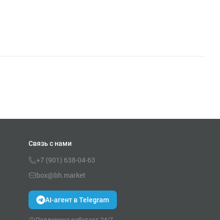
Связь с нами
+7 (901) 638-04-63
box@bh.market
AI-агент в Telegram
Поддержка работает 24/7