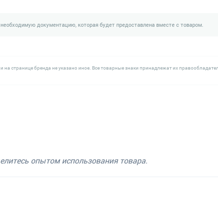
 необходимую документацию, которая будет предоставлена вместе с товаром.
и на странице бренда не указано иное. Все товарные знаки принадлежат их правообладате
делитесь опытом использования товара.