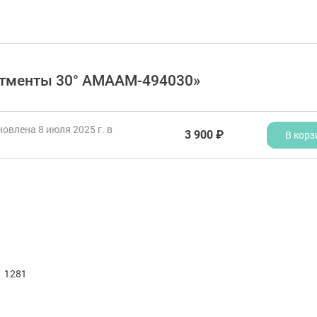
батменты 30° AMAAM-494030»
овлена 8 июля 2025 г. в
3 900 ₽
В корз
1281