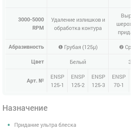
Выр
Удаление излишков и
3000-5000
шерох
обработка контура
RPM
прида
❶ Грубая (125µ)
❷ Сре
Абразивность
Белый
З
Цвет
ENSP
ENSP
ENSP
ENSP
Арт. №
125-1
125-2
125-3
70-1
Назначение
Придание ультра блеска