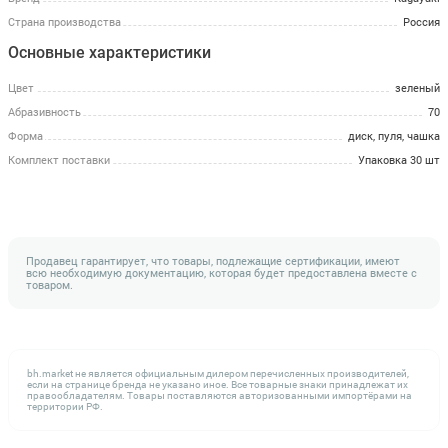
Страна производства
Россия
Основные характеристики
Цвет
зеленый
Абразивность
70
Форма
диск, пуля, чашка
Комплект поставки
Упаковка 30 шт
Продавец гарантирует, что товары, подлежащие сертификации, имеют
всю необходимую документацию, которая будет предоставлена вместе с
товаром.
bh.market не является официальным дилером перечисленных производителей,
если на странице бренда не указано иное. Все товарные знаки принадлежат их
правообладателям. Товары поставляются авторизованными импортёрами на
территории РФ.