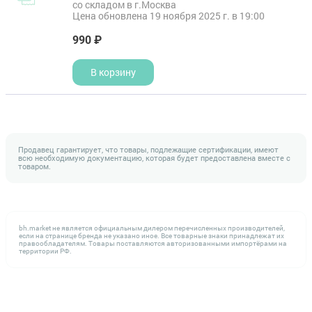
со складом в г.Москва
Цена обновлена 19 ноября 2025 г. в 19:00
990 ₽
В корзину
Продавец гарантирует, что товары, подлежащие сертификации, имеют
всю необходимую документацию, которая будет предоставлена вместе с
товаром.
bh.market не является официальным дилером перечисленных производителей,
если на странице бренда не указано иное. Все товарные знаки принадлежат их
правообладателям. Товары поставляются авторизованными импортёрами на
территории РФ.