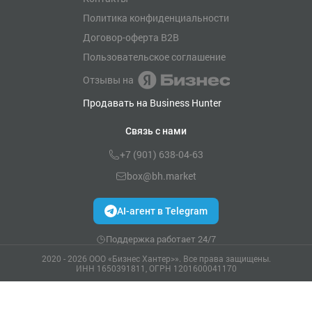
Политика конфиденциальности
Договор-оферта B2B
Пользовательское соглашение
Отзывы на
Продавать на Business Hunter
Связь с нами
+7 (901) 638-04-63
box@bh.market
AI-агент в Telegram
Поддержка работает 24/7
2020 - 2026 ООО «Бизнес Хантер>». Все права защищены.
ИНН 1650391811, ОГРН 1201600041170