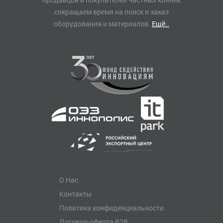
сокращаем время на поиск и заказ
оборудования и материалов.
Ещё..
О Нас
Контакты
Политика конфиденциальности
Договор-оферта B2B