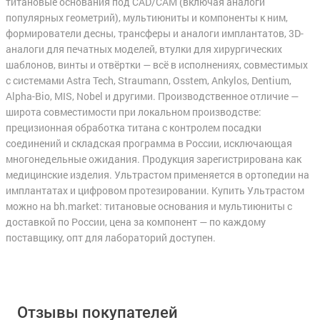
титановые основания под CAD/CAM (включая аналоги
популярных геометрий), мультиюниты и компоненты к ним,
формирователи десны, трансферы и аналоги имплантатов, 3D-
аналоги для печатных моделей, втулки для хирургических
шаблонов, винты и отвёртки — всё в исполнениях, совместимых
с системами Astra Tech, Straumann, Osstem, Ankylos, Dentium,
Alpha-Bio, MIS, Nobel и другими. Производственное отличие —
широта совместимости при локальном производстве:
прецизионная обработка титана с контролем посадки
соединений и складская программа в России, исключающая
многонедельные ожидания. Продукция зарегистрирована как
медицинские изделия. Ультрастом применяется в ортопедии на
имплантатах и цифровом протезировании. Купить Ультрастом
можно на bh.market: титановые основания и мультиюниты с
доставкой по России, цена за компонент — по каждому
поставщику, опт для лабораторий доступен.
Отзывы покупателей