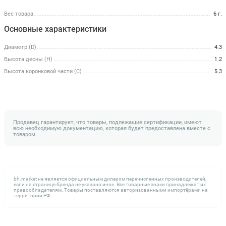
Вес товара
6 г.
Основные характеристики
Диаметр (D)
4.3
Высота десны (H)
1.2
Высота коронковой части (C)
5.3
Продавец гарантирует, что товары, подлежащие сертификации, имеют
всю необходимую документацию, которая будет предоставлена вместе с
товаром.
bh.market не является официальным дилером перечисленных производителей,
если на странице бренда не указано иное. Все товарные знаки принадлежат их
правообладателям. Товары поставляются авторизованными импортёрами на
территории РФ.