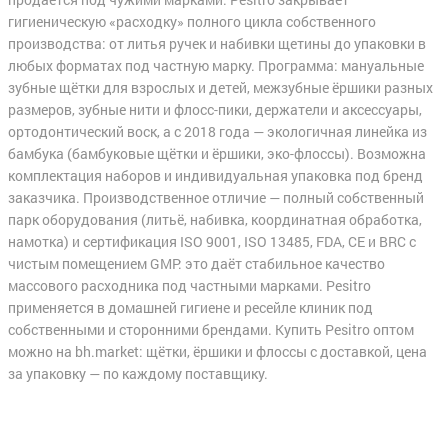
гигиеническую «расходку» полного цикла собственного
производства: от литья ручек и набивки щетины до упаковки в
любых форматах под частную марку. Программа: мануальные
зубные щётки для взрослых и детей, межзубные ёршики разных
размеров, зубные нити и флосс-пики, держатели и аксессуары,
ортодонтический воск, а с 2018 года — экологичная линейка из
бамбука (бамбуковые щётки и ёршики, эко-флоссы). Возможна
комплектация наборов и индивидуальная упаковка под бренд
заказчика. Производственное отличие — полный собственный
парк оборудования (литьё, набивка, координатная обработка,
намотка) и сертификация ISO 9001, ISO 13485, FDA, CE и BRC с
чистым помещением GMP: это даёт стабильное качество
массового расходника под частными марками. Pesitro
применяется в домашней гигиене и ресейле клиник под
собственными и сторонними брендами. Купить Pesitro оптом
можно на bh.market: щётки, ёршики и флоссы с доставкой, цена
за упаковку — по каждому поставщику.