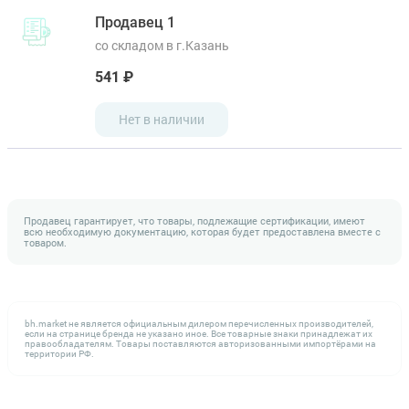
Продавец 1
со складом в г.Казань
541 ₽
Нет в наличии
Продавец гарантирует, что товары, подлежащие сертификации, имеют
всю необходимую документацию, которая будет предоставлена вместе с
товаром.
bh.market не является официальным дилером перечисленных производителей,
если на странице бренда не указано иное. Все товарные знаки принадлежат их
правообладателям. Товары поставляются авторизованными импортёрами на
территории РФ.